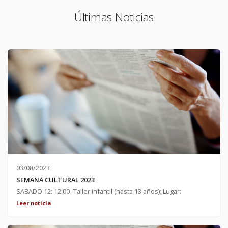
Últimas Noticias
03/08/2023
SEMANA CULTURAL 2023
SABADO 12: 12:00- Taller infantil (hasta 13 años);;Lugar:
Asociación Cultural 20:00- Carrera popular infantil y adultos.
Leer noticia
Lugar: Salida desde el rollo 23:30- Noche de bingo. Lugar: la
plaza ; DOMINGO 13: 12:30- Fiesta de la espuma para todas las