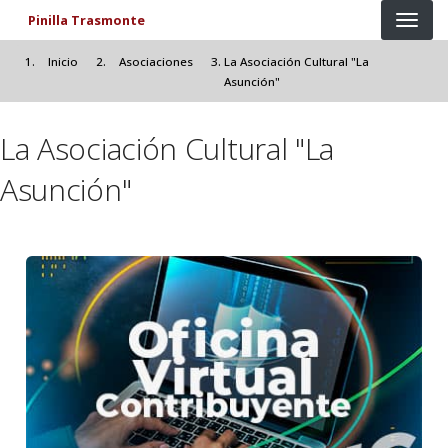
Pasar al contenido principal
Pinilla Trasmonte
Inicio
Asociaciones
La Asociación Cultural "La
Asunción"
La Asociación Cultural "La
Asunción"